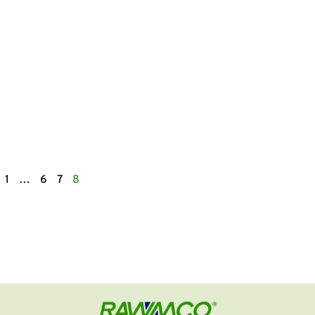
1
…
6
7
8