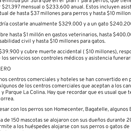
emitida por Sura que en el ‘plan 1’ para perros, que tie
 $21.397 mensual o $233.600 anual. Estos incluyen asiste
ctual de hasta $37 millones para perros y hasta $10 millon
odría costarle anualmente $329.000 y a un gato $240.20
ubre hasta $1 millón en gastos veterinarios, hasta $400.
abilidad civil y hasta $10 millones para gatos.
$39.900 y cubre muerte accidental ( $10 millones), respo
los servicios son controles médicos y asistencia funerar
LERO
os centros comerciales y hoteles se han convertido en 
lgunos de los centros comerciales que aceptan a los can
l y Parque La Colina. Hay que recordar que es usual que t
correa.
esar con los perros son Homecenter, Bagatelle, algunos 
ca de 150 mascotas se alojaron con sus dueños durante 20
permite a los huéspedes alojarse con sus perros o gatos de