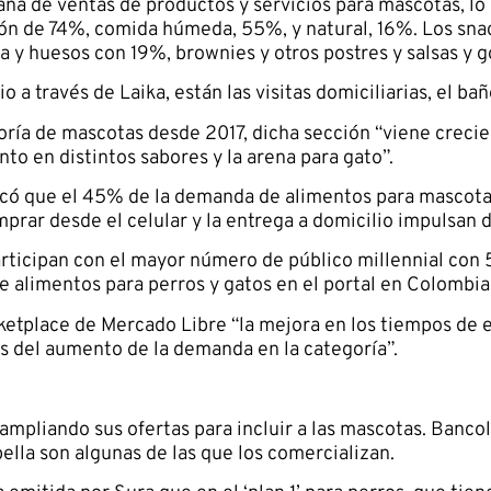
na de ventas de productos y servicios para mascotas, lo
ión de 74%, comida húmeda, 55%, y natural, 16%. Los sn
 y huesos con 19%, brownies y otros postres y salsas y 
io a través de Laika, están las visitas domiciliarias, el b
ría de mascotas desde 2017, dicha sección “viene crecie
o en distintos sabores y la arena para gato”.
icó que el 45% de la demanda de alimentos para mascota
rar desde el celular y la entrega a domicilio impulsan 
articipan con el mayor número de público millennial co
 alimentos para perros y gatos en el portal en Colombia
tplace de Mercado Libre “la mejora en los tiempos de e
ás del aumento de la demanda en la categoría”.
ampliando sus ofertas para incluir a las mascotas. Banco
ella son algunas de las que los comercializan.