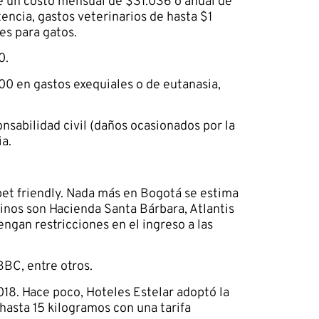
ne un costo mensual de $31.036 o anual de
ncia, gastos veterinarios de hasta $1
es para gatos.
0.
000 en gastos exequiales o de eutanasia,
nsabilidad civil (daños ocasionados por la
ia.
pet friendly. Nada más en Bogotá se estima
inos son Hacienda Santa Bárbara, Atlantis
engan restricciones en el ingreso a las
BBC, entre otros.
18. Hace poco, Hoteles Estelar adoptó la
 hasta 15 kilogramos con una tarifa