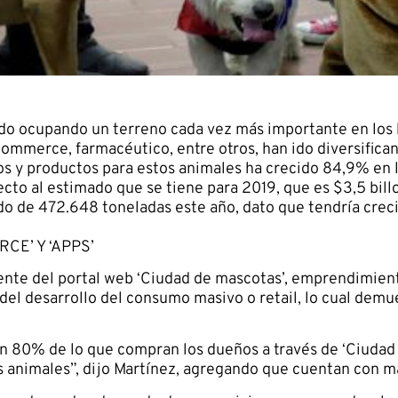
ido ocupando un terreno cada vez más importante en los
mmerce, farmacéutico, entre otros, han ido diversificand
s y productos para estos animales ha crecido 84,9% en lo
ecto al estimado que se tiene para 2019, que es $3,5 bil
do de 472.648 toneladas este año, dato que tendría crec
CE’ Y ‘APPS’
ente del portal web ‘Ciudad de mascotas’, emprendimie
 del desarrollo del consumo masivo o retail, lo cual dem
an 80% de lo que compran los dueños a través de ‘Ciudad
 animales”, dijo Martínez, agregando que cuentan con má